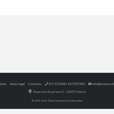
okies
Aviso Legal
Contacto
912 323 868 / 637 837 004
info@lensescuel
Paseo de la Esperanza 5 - 28005 Madrid
© 2026 LENS. Todos los derechos reservados.