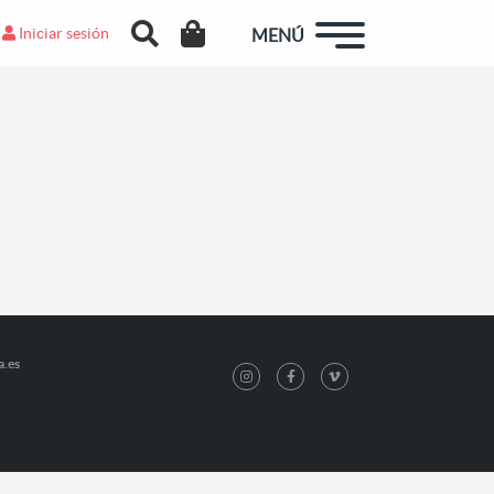
Iniciar sesión
MENÚ
a.es