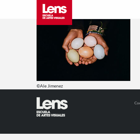
©Ale Jimenez
Co