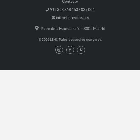
Contacto
912 323 868 / 637 837 004
info@lensescuela.es
Paseo de la Esperanza 5 - 28005 Madrid
© 2026 LENS. Todos los derechos reservados.