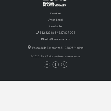
Cookies
Aviso Legal
Contacto
912 323 868 / 637 837 004
info@lensescuela.es
Paseo de la Esperanza 5 - 28005 Madrid
© 2026 LENS. Todos los derechos reservados.