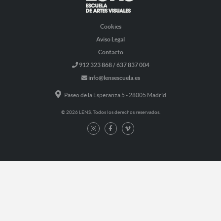
Cookies
Aviso Legal
Contacto
912 323 868 / 637 837 004
info@lensescuela.es
Paseo de la Esperanza 5 - 28005 Madrid
© 2026 LENS. Todos los derechos reservados.