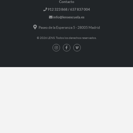
Contacto
912 323 868 / 637 837 004
info@lensescuela.es
Paseo de la Esperanza 5 - 28005 Madrid
© 2026 LENS. Todos los derechos reservados.