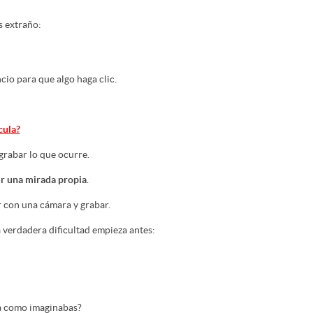
s extraño:
cio para que algo haga clic.
cula?
rabar lo que ocurre.
ir una mirada propia
.
 con una cámara y grabar.
 verdadera dificultad empieza antes:
a como imaginabas?