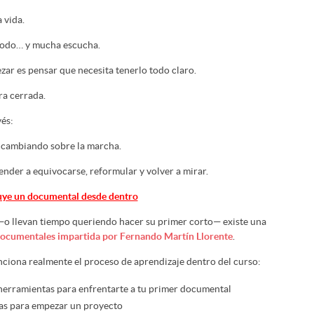
 vida.
todo… y mucha escucha.
ar es pensar que necesita tenerlo todo claro.
ra cerrada.
és:
 cambiando sobre la marcha.
nder a equivocarse, reformular y volver a mirar.
ruye un documental desde dentro
 —o llevan tiempo queriendo hacer su primer corto— existe una
 documentales impartida por Fernando Martín Llorente
.
ciona realmente el proceso de aprendizaje dentro del curso:
 herramientas para enfrentarte a tu primer documental
cas para empezar un proyecto