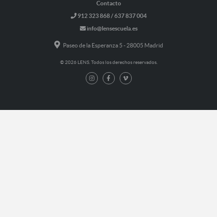
Contacto
912 323 868 / 637 837 004
info@lensescuela.es
Paseo de la Esperanza 5 - 28005 Madrid
© 2026 LENS. Todos los derechos reservados.