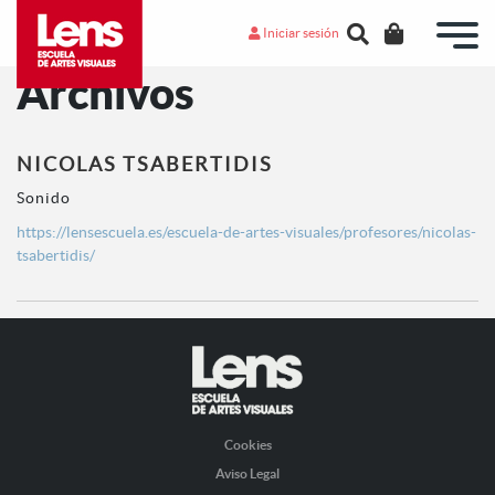
Iniciar sesión
Archivos
NICOLAS TSABERTIDIS
Sonido
https://lensescuela.es/escuela-de-artes-visuales/profesores/nicolas-
tsabertidis/
Cookies
Aviso Legal