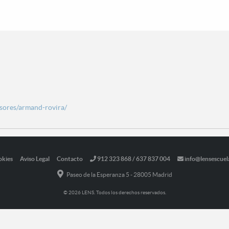
esores/armand-rovira/
okies
Aviso Legal
Contacto
912 323 868 / 637 837 004
info@lensescuel
Paseo de la Esperanza 5 - 28005 Madrid
© 2026 LENS. Todos los derechos reservados.