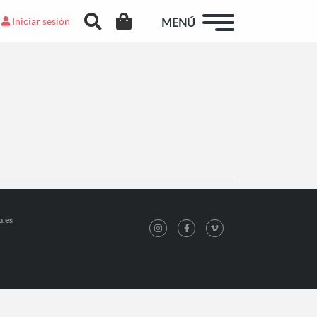
Iniciar sesión
MENÚ
a.es