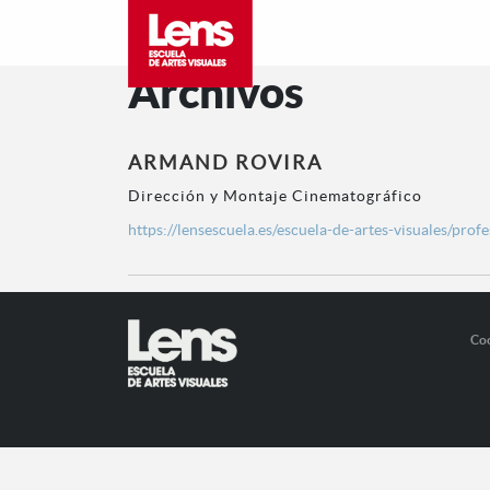
Archivos
ARMAND ROVIRA
Dirección y Montaje Cinematográfico
https://lensescuela.es/escuela-de-artes-visuales/prof
Co