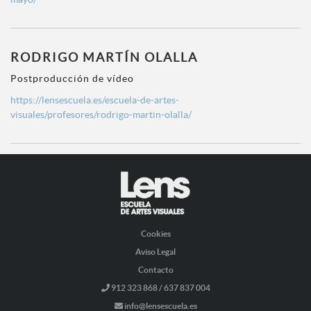
RODRIGO MARTÍN OLALLA
Postproducción de vídeo
https://lensescuela.es/escuela-de-artes-
visuales/profesores/rodrigo-martin-olalla/
Cookies
Aviso Legal
Contacto
912 323 868 / 637 837 004
info@lensescuela.es