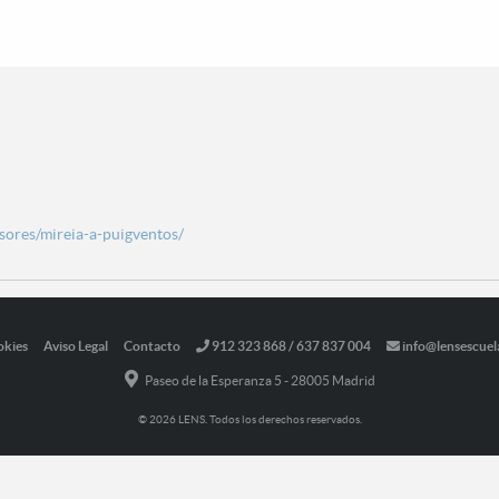
esores/mireia-a-puigventos/
okies
Aviso Legal
Contacto
912 323 868 / 637 837 004
info@lensescuel
Paseo de la Esperanza 5 - 28005 Madrid
© 2026 LENS. Todos los derechos reservados.