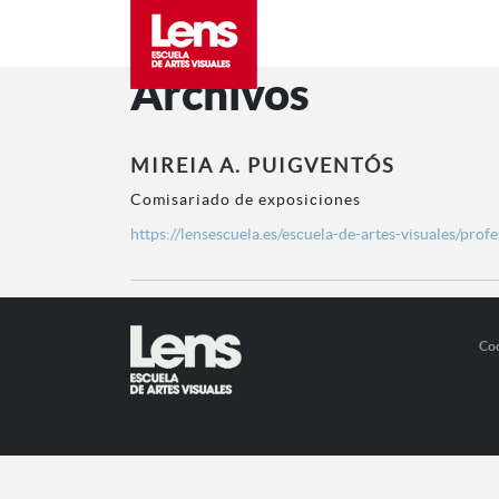
Archivos
MIREIA A. PUIGVENTÓS
Comisariado de exposiciones
https://lensescuela.es/escuela-de-artes-visuales/prof
Co