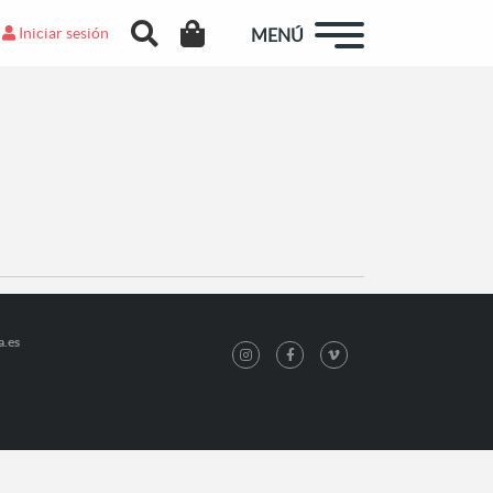
Iniciar sesión
MENÚ
a.es