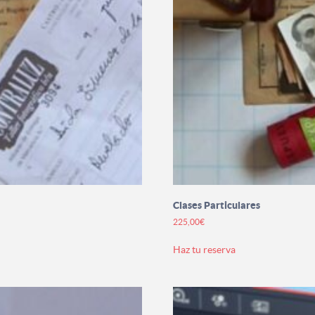
Clases Particulares
225,00
€
Este
Haz tu reserva
producto
tiene
múltiples
variantes.
Las