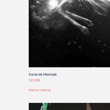
Curso de Montaje
525,00
€
Este
Haz tu reserva
producto
tiene
múltiples
variantes.