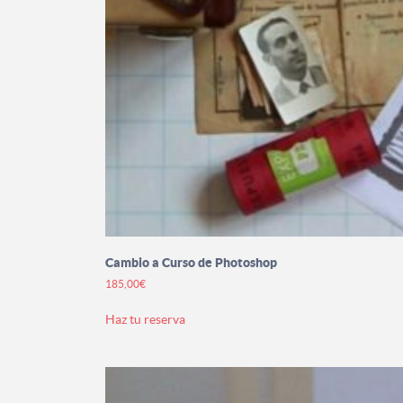
Cambio a Curso de Photoshop
185,00
€
Este
Haz tu reserva
producto
tiene
múltiples
variantes.
Las