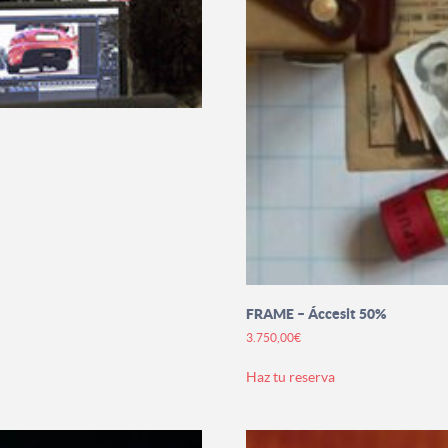
FRAME – Áccesit 50%
3.750,00
€
Este
Haz tu reserva
producto
tiene
múltiples
variantes.