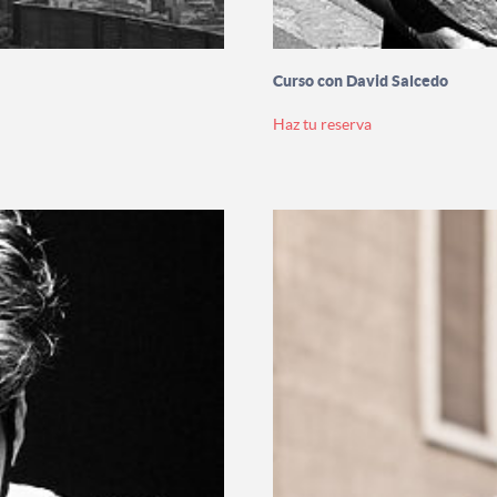
Curso con David Salcedo
Haz tu reserva