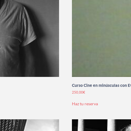
Curso Cine en minúsculas con E
250,00
€
Este
Haz tu reserva
producto
tiene
múltiples
variantes.
Las