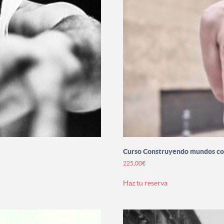
Curso Construyendo mundos c
225,00
€
Este
Haz tu reserva
producto
tiene
múltiples
variantes.