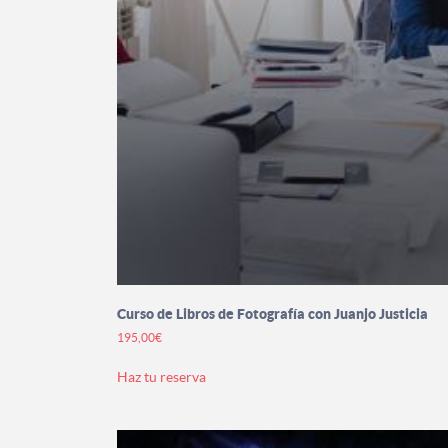
Curso de Libros de Fotografía con Juanjo Justicia
195,00
€
Este
Haz tu reserva
producto
tiene
múltiples
variantes.