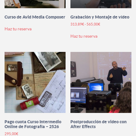
Curso de Avid Media Composer
Grabación y Montaje de vídeo
Rango
313,89
€
-
565,00
€
Haz tu reserva
de
Este
precios:
Haz tu reserva
producto
desde
tiene
313,89€
múltiples
hasta
variantes.
565,00€
Las
opciones
se
pueden
elegir
en
la
página
de
producto
Pago cuota Curso Intermedio
Postproducción de video con
Online de Fotografía – 2526
After Effects
295,00
€