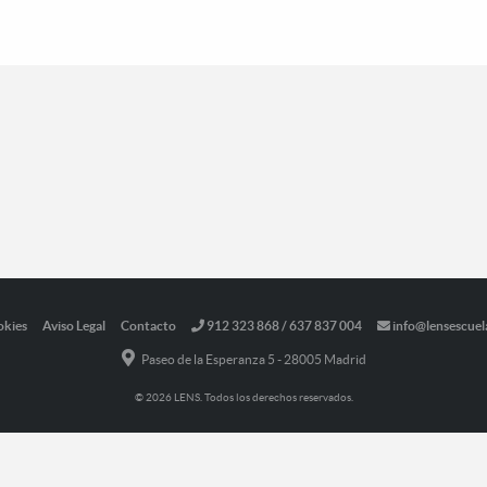
okies
Aviso Legal
Contacto
912 323 868 / 637 837 004
info@lensescuel
Paseo de la Esperanza 5 - 28005 Madrid
© 2026 LENS. Todos los derechos reservados.