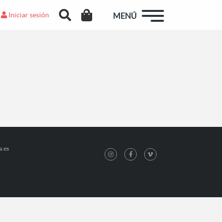
Iniciar sesión
MENÚ
a.es