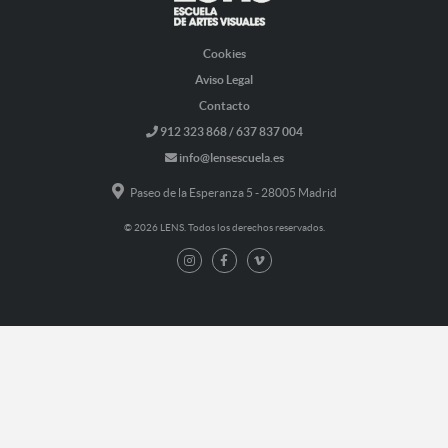
Cookies
Aviso Legal
Contacto
912 323 868 / 637 837 004
info@lensescuela.es
Paseo de la Esperanza 5 - 28005 Madrid
© 2026 LENS. Todos los derechos reservados.