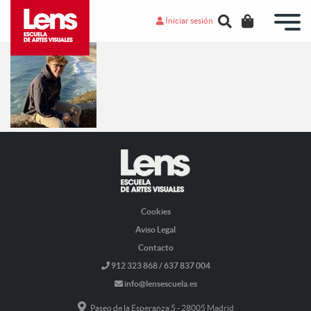
Iniciar sesión
Cookies
Aviso Legal
Contacto
912 323 868 / 637 837 004
info@lensescuela.es
Paseo de la Esperanza 5 - 28005 Madrid