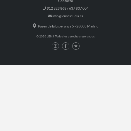
Contacto
912 323 868 / 637 837 004
info@lensescuela.es
Paseo de la Esperanza 5 - 28005 Madrid
© 2026 LENS. Todos los derechos reservados.