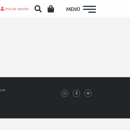
Iniciar sesión
MENÚ
a.es