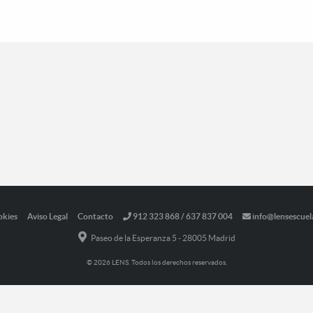
okies
Aviso Legal
Contacto
912 323 868 / 637 837 004
info@lensescuel
Paseo de la Esperanza 5 - 28005 Madrid
© 2026 LENS. Todos los derechos reservados.